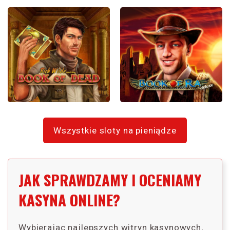
Wszystkie sloty na pieniądze
JAK SPRAWDZAMY I OCENIAMY
KASYNA ONLINE?
Wybierając najlepszych witryn kasynowych,