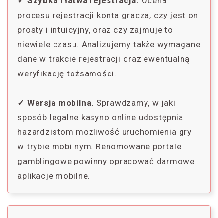
✓ Szybka i łatwa rejestracja.
Ocena
procesu rejestracji konta gracza, czy jest on
prosty i intuicyjny, oraz czy zajmuje to
niewiele czasu. Analizujemy także wymagane
dane w trakcie rejestracji oraz ewentualną
weryfikację tożsamości.
✓ Wersja mobilna.
Sprawdzamy, w jaki
sposób legalne kasyno online udostępnia
hazardzistom możliwość uruchomienia gry
w trybie mobilnym. Renomowane portale
gamblingowe powinny opracować darmowe
aplikacje mobilne.