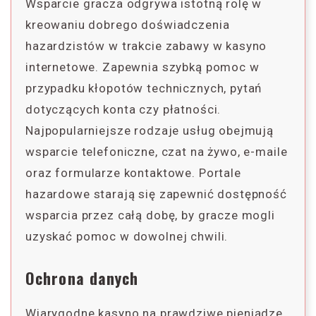
Wsparcie gracza odgrywa istotną rolę w
kreowaniu dobrego doświadczenia
hazardzistów w trakcie zabawy w kasyno
internetowe. Zapewnia szybką pomoc w
przypadku kłopotów technicznych, pytań
dotyczących konta czy płatności.
Najpopularniejsze rodzaje usług obejmują
wsparcie telefoniczne, czat na żywo, e-maile
oraz formularze kontaktowe. Portale
hazardowe starają się zapewnić dostępność
wsparcia przez całą dobę, by gracze mogli
uzyskać pomoc w dowolnej chwili.
Ochrona danych
Wiarygodne kasyno na prawdziwe pieniądze