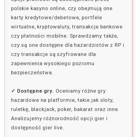
polskie kasyno online, czy obejmują one
karty kredytowe/debetowe, portfele
wirtualne, kryptowaluty, transakcje bankowe
czy płatności mobilne. Sprawdzamy także,
czy są one dostępne dla hazardzistów z RP i
czy transakcje są szyfrowane dla
zapewnienia wysokiego poziomu
bezpieczeństwa.
✓ Dostępne gry.
Oceniamy różne gry
hazardowe na platformie, takie jak sloty,
ruletkę, blackjack, poker, bakarat oraz inne.
Analizujemy różnorodność opcji gier i
dostępność gier live.