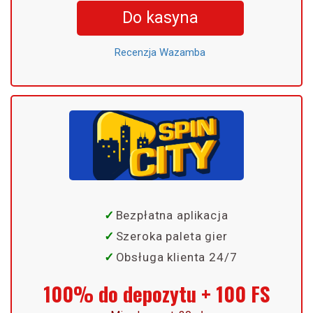
Do kasyna
Recenzja Wazamba
Bezpłatna aplikacja
Szeroka paleta gier
Obsługa klienta 24/7
100% do depozytu + 100 FS