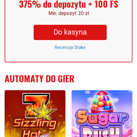
375% do depozytu + 100 FS
Min. depozyt: 20 zł
Do kasyna
Recenzja Stake
AUTOMATY DO GIER