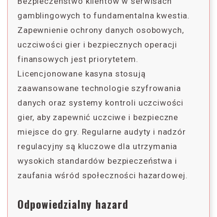
Bezpieczeństwo klientów w serwisach
gamblingowych to fundamentalna kwestia.
Zapewnienie ochrony danych osobowych,
uczciwości gier i bezpiecznych operacji
finansowych jest priorytetem.
Licencjonowane kasyna stosują
zaawansowane technologie szyfrowania
danych oraz systemy kontroli uczciwości
gier, aby zapewnić uczciwe i bezpieczne
miejsce do gry. Regularne audyty i nadzór
regulacyjny są kluczowe dla utrzymania
wysokich standardów bezpieczeństwa i
zaufania wśród społeczności hazardowej.
Odpowiedzialny hazard