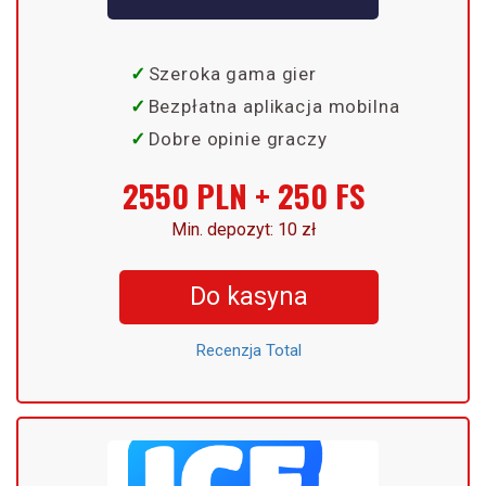
Szeroka gama gier
Bezpłatna aplikacja mobilna
Dobre opinie graczy
2550 PLN + 250 FS
Min. depozyt: 10 zł
Do kasyna
Recenzja Total