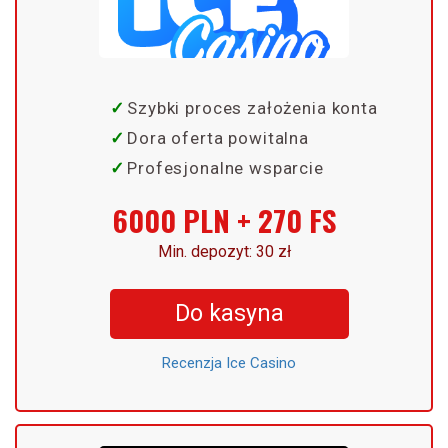
Szybki proces założenia konta
Dora oferta powitalna
Profesjonalne wsparcie
6000 PLN + 270 FS
Min. depozyt: 30 zł
Do kasyna
Recenzja Ice Casino