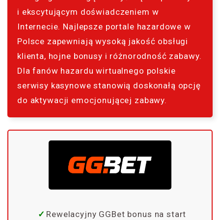
i ekscytującym doświadczeniem w
Internecie. Najlepsze portale hazardowe w
Polsce zapewniają wysoką jakość obsługi
klienta, hojne bonusy i różnorodność zabawy.
Dla fanów hazardu wirtualnego polskie
serwisy kasynowe stanowią doskonałą opcję
do aktywacji emocjonującej zabawy.
Rewelacyjny GGBet bonus na start