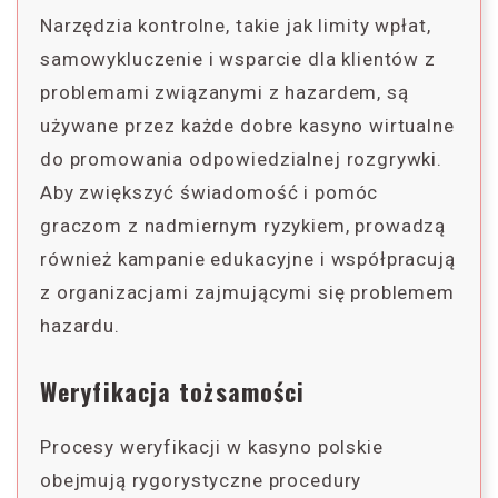
Narzędzia kontrolne, takie jak limity wpłat,
samowykluczenie i wsparcie dla klientów z
problemami związanymi z hazardem, są
używane przez każde dobre kasyno wirtualne
do promowania odpowiedzialnej rozgrywki.
Aby zwiększyć świadomość i pomóc
graczom z nadmiernym ryzykiem, prowadzą
również kampanie edukacyjne i współpracują
z organizacjami zajmującymi się problemem
hazardu.
Weryfikacja tożsamości
Procesy weryfikacji w kasyno polskie
obejmują rygorystyczne procedury