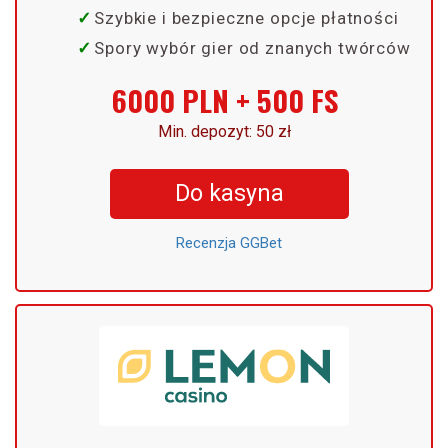
Szybkie i bezpieczne opcje płatności
Spory wybór gier od znanych twórców
6000 PLN + 500 FS
Min. depozyt: 50 zł
Do kasyna
Recenzja GGBet