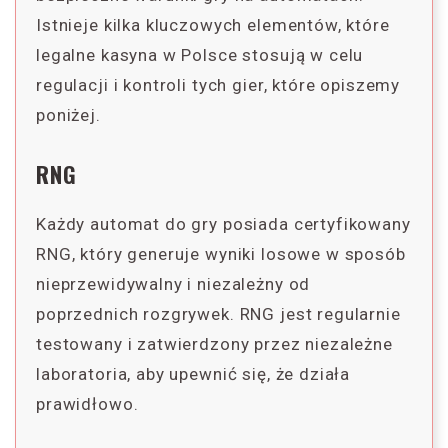
Istnieje kilka kluczowych elementów, które
legalne kasyna w Polsce stosują w celu
regulacji i kontroli tych gier, które opiszemy
poniżej.
RNG
Każdy automat do gry posiada certyfikowany
RNG, który generuje wyniki losowe w sposób
nieprzewidywalny i niezależny od
poprzednich rozgrywek. RNG jest regularnie
testowany i zatwierdzony przez niezależne
laboratoria, aby upewnić się, że działa
prawidłowo.