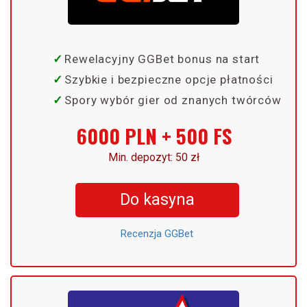
Rewelacyjny GGBet bonus na start
Szybkie i bezpieczne opcje płatności
Spory wybór gier od znanych twórców
6000 PLN + 500 FS
Min. depozyt: 50 zł
Do kasyna
Recenzja GGBet