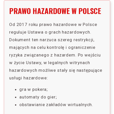
PRAWO HAZARDOWE W POLSCE
Od 2017 roku prawo hazardowe w Polsce
reguluje Ustawa o grach hazardowych.
Dokument ten narzuca szereg restrykcji,
mających na celu kontrolę i ograniczenie
ryzyka związanego z hazardem. Po wejściu
w życie Ustawy, w legalnych witrynach
hazardowych możliwe stały się następujące
usługi hazardowe:
gra w pokera;
automaty do gier;
obstawianie zakładów wirtualnych.