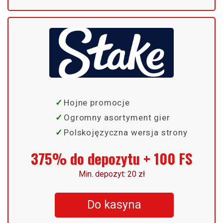
Hojne promocje
Ogromny asortyment gier
Polskojęzyczna wersja strony
375% do depozytu + 100 FS
Min. depozyt: 20 zł
Do kasyna