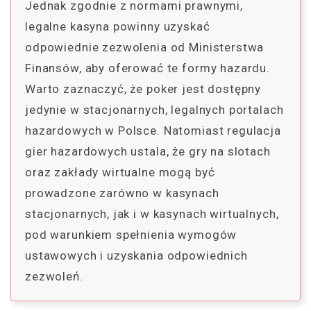
Jednak zgodnie z normami prawnymi,
legalne kasyna powinny uzyskać
odpowiednie zezwolenia od Ministerstwa
Finansów, aby oferować te formy hazardu.
Warto zaznaczyć, że poker jest dostępny
jedynie w stacjonarnych, legalnych portalach
hazardowych w Polsce. Natomiast regulacja
gier hazardowych ustala, że gry na slotach
oraz zakłady wirtualne mogą być
prowadzone zarówno w kasynach
stacjonarnych, jak i w kasynach wirtualnych,
pod warunkiem spełnienia wymogów
ustawowych i uzyskania odpowiednich
zezwoleń.