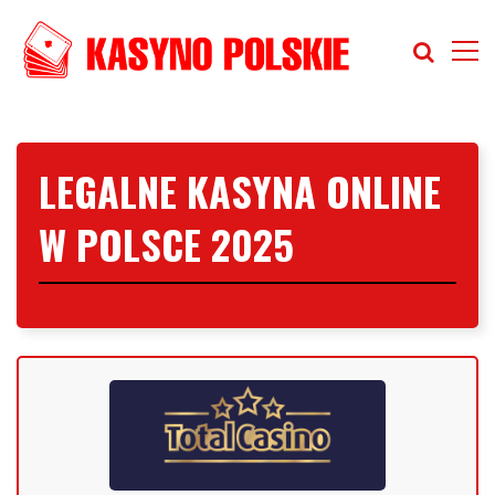
LEGALNE KASYNA ONLINE
W POLSCE 2025