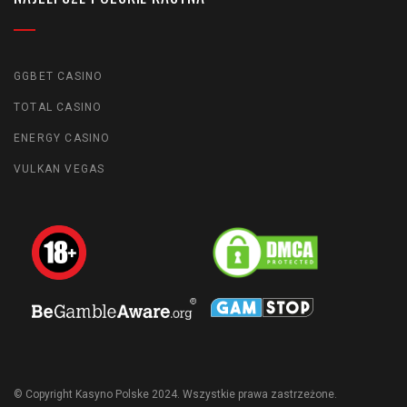
GGBET CASINO
TOTAL CASINO
ENERGY CASINO
VULKAN VEGAS
© Copyright Kasyno Polske 2024. Wszystkie prawa zastrzeżone.