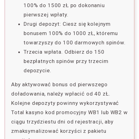
100% do 1500 zŁ po dokonaniu
pierwszej wpłaty.
Drugi depozyt: Ciesz się kolejnym
bonusem 100% do 1000 zŁ, któremu
towarzyszy do 100 darmowych spinów.
Trzecia wpłata. Odbierz do 150
bezpłatnych spinów przy trzecim
depozycie.
Aby aktywować bonus od pierwszego
doładowania, należy wpłacić od 40 zŁ.
Kolejne depozyty powinny wykorzystywać
Total kasyno kod promocyjny WB1 lub WB2 w
ciągu trzydziestu dni od rejestracji, aby
zmaksymalizować korzyści z pakietu