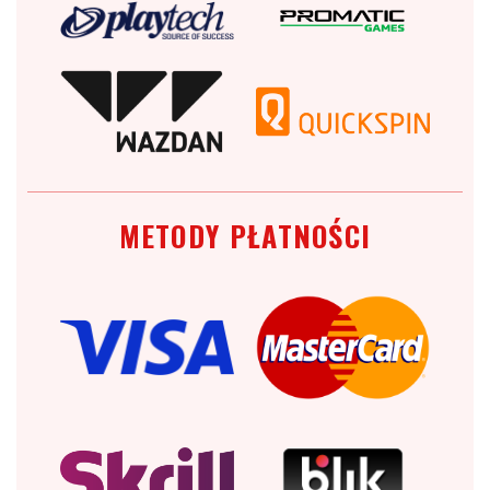
METODY PŁATNOŚCI