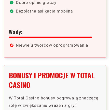
Dobre opinie graczy
Bezpłatna aplikacja mobilna
Wady:
Niewielu twórców oprogramowania
BONUSY I PROMOCJE W TOTAL
CASINO
W Total Casino bonusy odgrywają znaczącą
rolę w zwiększaniu wrażeń z gry i