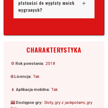
płatności do wypłaty moich
wygranych?
CHARAKTERYSTYKA
⚙️
Rok powstania:
2018
🌐
Licencja:
Tak
📱
Aplikacja mobilna:
Tak
🎰
Dostępne gry:
Sloty, gry z jackpotami, gry