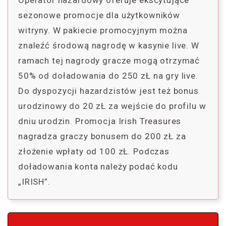
Operator hazardowy oferuje ekscytujące
sezonowe promocje dla użytkowników
witryny. W pakiecie promocyjnym można
znaleźć środową nagrodę w kasynie live. W
ramach tej nagrody gracze mogą otrzymać
50% od doładowania do 250 zŁ na gry live.
Do dyspozycji hazardzistów jest też bonus
urodzinowy do 20 zŁ za wejście do profilu w
dniu urodzin. Promocja Irish Treasures
nagradza graczy bonusem do 200 zŁ za
złożenie wpłaty od 100 zŁ. Podczas
doładowania konta należy podać kodu
„IRISH”.