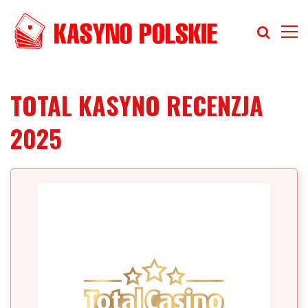
TOTAL KASYNO RECENZJA
2025