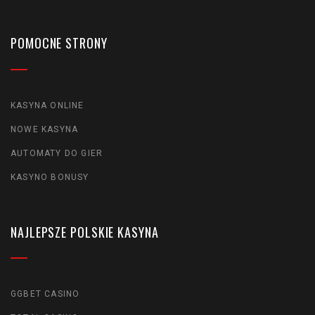
POMOCNE STRONY
KASYNA ONLINE
NOWE KASYNA
AUTOMATY DO GIER
KASYNO BONUSY
NAJLEPSZE POLSKIE KASYNA
GGBET CASINO