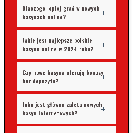
Dlaczego lepiej grać w nowych
kasynach online?
Jakie jest najlepsze polskie
kasyno online w 2024 roku?
Czy nowe kasyna oferują bonusy
bez depozytu?
Jaka jest główna zaleta nowych
kasyn internetowych?