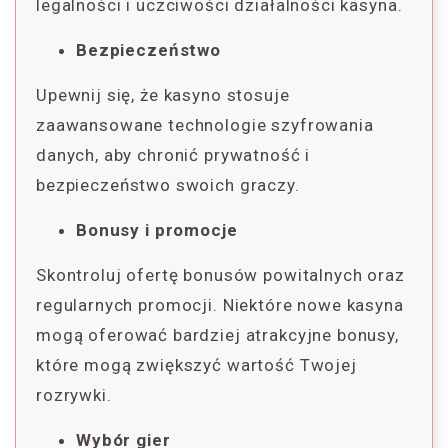
legalności i uczciwości działalności kasyna.
Bezpieczeństwo
Upewnij się, że kasyno stosuje
zaawansowane technologie szyfrowania
danych, aby chronić prywatność i
bezpieczeństwo swoich graczy.
Bonusy i promocje
Skontroluj ofertę bonusów powitalnych oraz
regularnych promocji. Niektóre nowe kasyna
mogą oferować bardziej atrakcyjne bonusy,
które mogą zwiększyć wartość Twojej
rozrywki.
Wybór gier