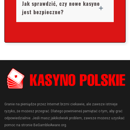
Jak sprawdzić, czy nowe kasyno
jest bezpieczne?
Granie na pieniądze przez Internet brzmi ciekawie, ale zawsze istnieje
ryzyko, że możesz przegrać. Dlatego powinieneś pamiętać o tym, aby grać
odpowiedzialnie. Jeśli masz jakikolwiek problem, zawsze możesz uzyskać
pomoc na stronie BeGambleAware.org.