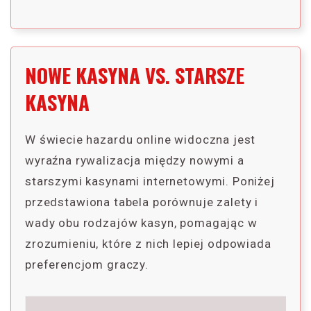
NOWE KASYNA VS. STARSZE
KASYNA
W świecie hazardu online widoczna jest
wyraźna rywalizacja między nowymi a
starszymi kasynami internetowymi. Poniżej
przedstawiona tabela porównuje zalety i
wady obu rodzajów kasyn, pomagając w
zrozumieniu, które z nich lepiej odpowiada
preferencjom graczy.