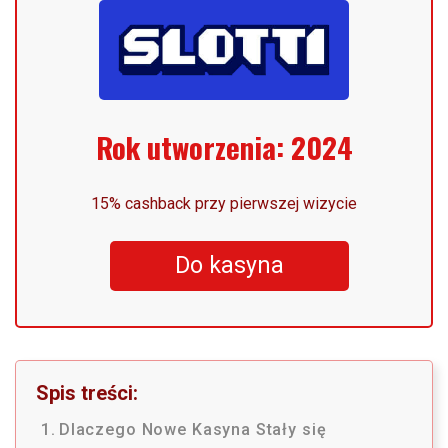
Rok utworzenia: 2024
15% cashback przy pierwszej wizycie
Do kasyna
Spis treści:
Dlaczego Nowe Kasyna Stały się